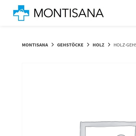
Springen
Sie
zum
Inhalt
MONTISANA
GEHSTÖCKE
HOLZ
HOLZ-GEH