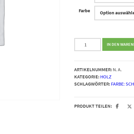
Farbe
schwarzer
IN DEN WARE
Holz-
Gehstock
mit
ARTIKELNUMMER:
N. A.
Relax
KATEGORIE:
HOLZ
Griff
SCHLAGWÖRTER:
FARBE: SC
Menge
PRODUKT TEILEN: