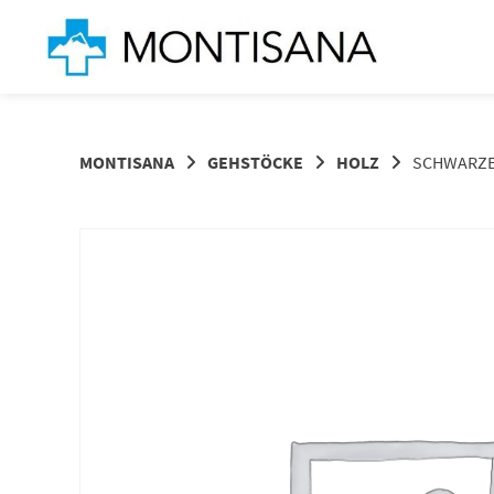
Springen
Sie
zum
Inhalt
MONTISANA
GEHSTÖCKE
HOLZ
SCHWARZER