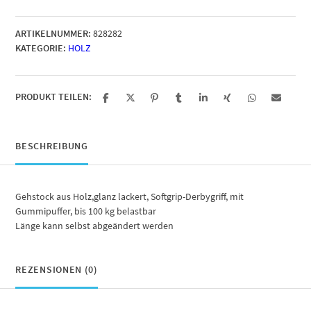
Gehstock
mit
ARTIKELNUMMER:
828282
Derbygriff
KATEGORIE:
HOLZ
Menge
PRODUKT TEILEN:
BESCHREIBUNG
Gehstock aus Holz,glanz lackert, Softgrip-Derbygriff, mit
Gummipuffer, bis 100 kg belastbar
Länge kann selbst abgeändert werden
REZENSIONEN (0)