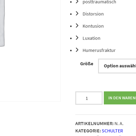
posttraumatisch
Distorsion
Kontusion
Luxation
Humerusfraktur
Größe
BORT
IN DEN WARE
OmoXpress
light
Menge
ARTIKELNUMMER:
N. A.
KATEGORIE:
SCHULTER