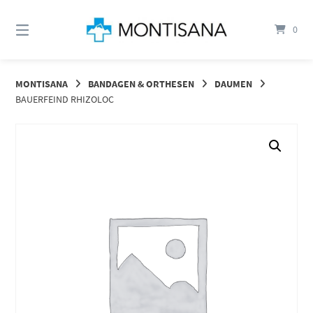
Springen
Sie
0
zum
Inhalt
MONTISANA
BANDAGEN & ORTHESEN
DAUMEN
BAUERFEIND RHIZOLOC