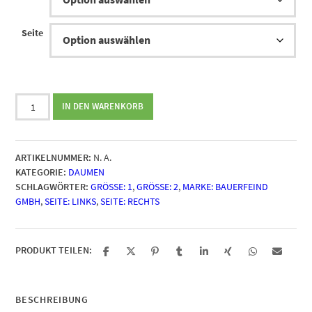
Seite
Bauerfeind
IN DEN WARENKORB
RhizoLoc
Menge
ARTIKELNUMMER:
N. A.
KATEGORIE:
DAUMEN
SCHLAGWÖRTER:
GRÖSSE: 1
,
GRÖSSE: 2
,
MARKE: BAUERFEIND
GMBH
,
SEITE: LINKS
,
SEITE: RECHTS
PRODUKT TEILEN:
BESCHREIBUNG