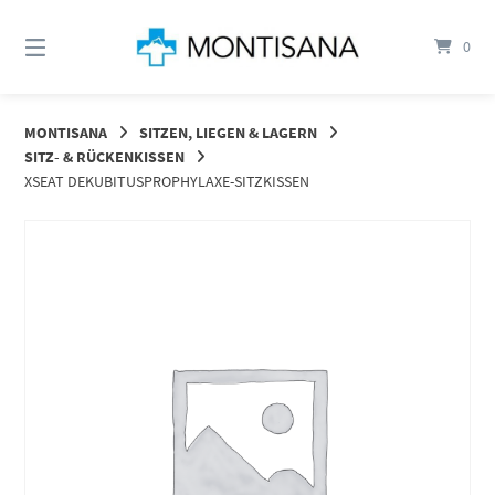
Springen
Sie
0
zum
Inhalt
MONTISANA
SITZEN, LIEGEN & LAGERN
SITZ- & RÜCKENKISSEN
XSEAT DEKUBITUSPROPHYLAXE-SITZKISSEN