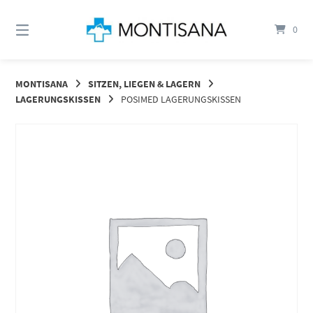
Springen
Sie
0
zum
Inhalt
MONTISANA
SITZEN, LIEGEN & LAGERN
LAGERUNGSKISSEN
POSIMED LAGERUNGSKISSEN