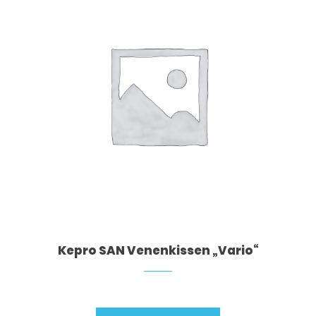
Kepro SAN Venenkissen „Vario“