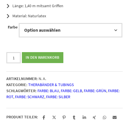
Länge: 1,40 m mitsamt Griffen
Material: Naturlatex
Farbe
TheraBand
IN DEN WARENKORB
Tubing
Menge
ARTIKELNUMMER:
N. A.
KATEGORIE:
THERABÄNDER & TUBINGS
SCHLAGWÖRTER:
FARBE: BLAU
,
FARBE: GELB
,
FARBE: GRÜN
,
FARBE:
ROT
,
FARBE: SCHWARZ
,
FARBE: SILBER
PRODUKT TEILEN: