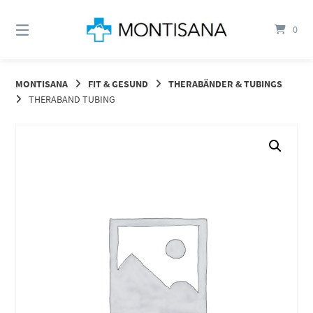
Springen
Sie
0
zum
Inhalt
MONTISANA
FIT & GESUND
THERABÄNDER & TUBINGS
THERABAND TUBING