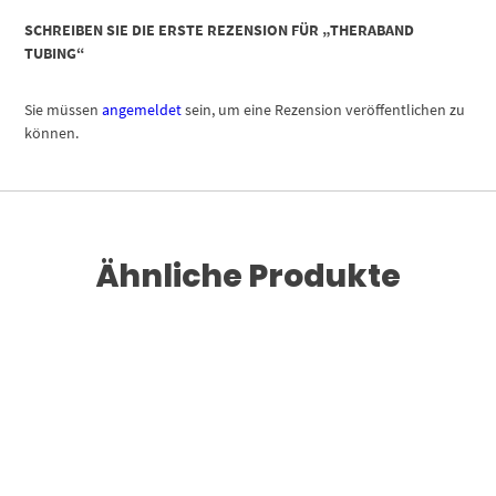
SCHREIBEN SIE DIE ERSTE REZENSION FÜR „THERABAND
TUBING“
Sie müssen
angemeldet
sein, um eine Rezension veröffentlichen zu
können.
Ähnliche Produkte
Dieses Produkt weist mehrere Varianten auf. Die Optionen können auf der Produktseite gewählt werden