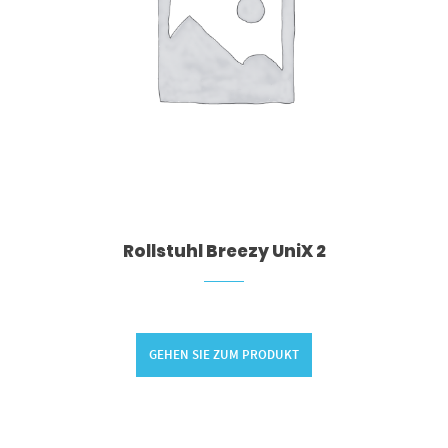
Rollstuhl Breezy UniX 2
GEHEN SIE ZUM PRODUKT