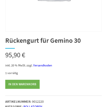
Rückengurt für Gemino 30
95,90
€
inkl. 20 % MwSt.
zzgl.
Versandkosten
1 vorrätig
Rückengurt
IN DEN WARENKORB
für
Gemino
30
ARTIKELNUMMER:
9012220
Menge
KATEGORIE:
ROLLATOREN