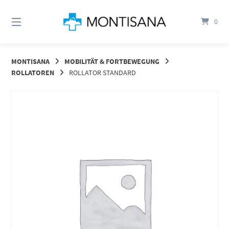
Springen
Sie
0
zum
Inhalt
MONTISANA
MOBILITÄT & FORTBEWEGUNG
ROLLATOREN
ROLLATOR STANDARD