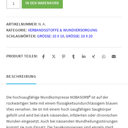
Nobasorb
IN DEN WARENKORB
Saugkompresse
steril
Menge
ARTIKELNUMMER:
N. A.
KATEGORIE:
VERBANDSSTOFFE & WUNDVERSORGUNG
SCHLAGWÖRTER:
GRÖSSE: 10 X 10
,
GRÖSSE: 10 X 20
PRODUKT TEILEN:
BESCHREIBUNG
Die hochsaugfähige Wundkompresse NOBASORB® ist auf der
rückwärtigen Seite mit einem flüssigkeitsundurchlässigem blauen
Vlies versehen. Sie ist mit einem hoch saugfähigen Saugkörper
gefüllt und wird bei stark nässenden, infizierten oder chronischen
Wunden eingesetzt. Auch bei nässenden Wundheilungsstörungen
kommt sie zum Einsatz. Die Saugkompressen sind einzeln steril