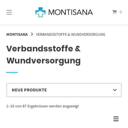
Springen
Sie
0
zum
Inhalt
MONTISANA
VERBANDSSTOFFE & WUNDVERSORGUNG
Verbandsstoffe &
Wundversorgung
Nach
1–16 von 87 Ergebnissen werden angezeigt
Aktualität
sortiert