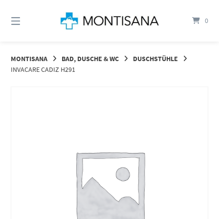
Springen
Sie
0
zum
Inhalt
MONTISANA
BAD, DUSCHE & WC
DUSCHSTÜHLE
INVACARE CADIZ H291