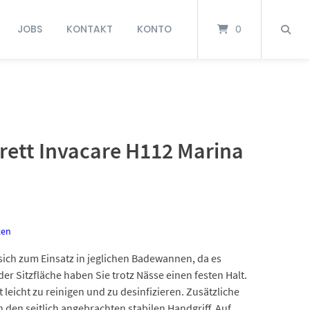
JOBS
KONTAKT
KONTO
0
tt Invacare H112 Marina
ten
ich zum Einsatz in jeglichen Badewannen, da es
 der Sitzfläche haben Sie trotz Nässe einen festen Halt.
leicht zu reinigen und zu desinfizieren. Zusätzliche
 den seitlich angebrachten stabilen Handgriff. Auf