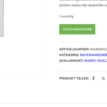
beiden Seiten der Badehilfe 
1 vorrätig
Badewannenbrett
IN DEN WARENKORB
Invacare
H112
Marina
ARTIKELNUMMER:
40286981
Menge
KATEGORIE:
BADEWANNENBRE
SCHLAGWORT:
MARKE: INVA
PRODUKT TEILEN: