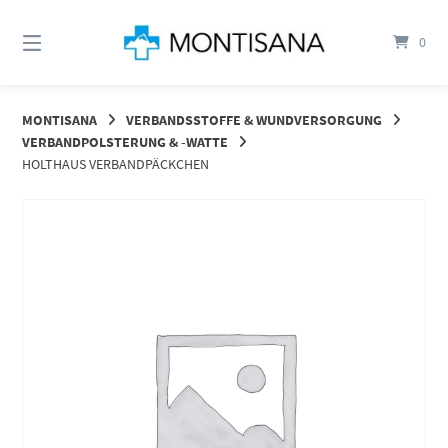
Springen
Sie
0
zum
Inhalt
MONTISANA
VERBANDSSTOFFE & WUNDVERSORGUNG
VERBANDPOLSTERUNG & -WATTE
HOLTHAUS VERBANDPÄCKCHEN