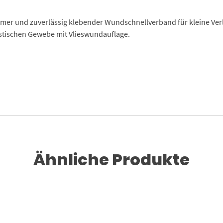
gsamer und zuverlässig klebender Wundschnellverband für kleine Ver
astischen Gewebe mit Vlieswundauflage.
Ähnliche Produkte
Dieses Produkt weist mehrere Varianten auf. Die Optionen können auf der Produktseite gewählt werden