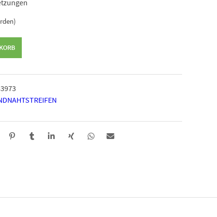
letzungen
erden)
NKORB
83973
NDNAHTSTREIFEN