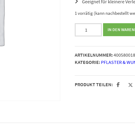
Geeignet für kleinere Ver
1 vorrätig (kann nachbestellt w
Hansaplast
IN DEN WARE
Elastic
Fingerkuppenpflaster
Menge
ARTIKELNUMMER:
40058001
KATEGORIE:
PFLASTER & WU
PRODUKT TEILEN: