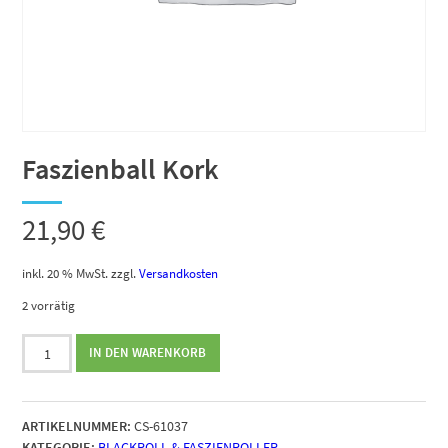
Faszienball Kork
21,90
€
inkl. 20 % MwSt.
zzgl.
Versandkosten
2 vorrätig
Faszienball
IN DEN WARENKORB
Kork
Menge
ARTIKELNUMMER:
CS-61037
KATEGORIE:
BLACKROLL & FASZIENROLLER