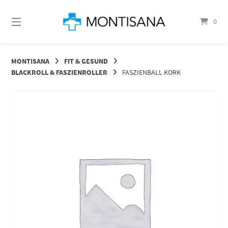
Springen
Sie
0
zum
Inhalt
MONTISANA
FIT & GESUND
BLACKROLL & FASZIENROLLER
FASZIENBALL KORK