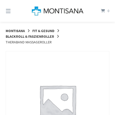
Springen
Sie
0
zum
Inhalt
MONTISANA
FIT & GESUND
BLACKROLL & FASZIENROLLER
THERABAND MASSAGEROLLER