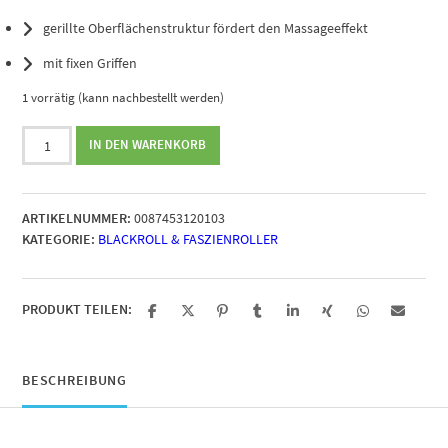
gerillte Oberflächenstruktur fördert den Massageeffekt
mit fixen Griffen
1 vorrätig (kann nachbestellt werden)
Theraband
IN DEN WARENKORB
Massageroller
Menge
ARTIKELNUMMER:
0087453120103
KATEGORIE:
BLACKROLL & FASZIENROLLER
PRODUKT TEILEN:
BESCHREIBUNG