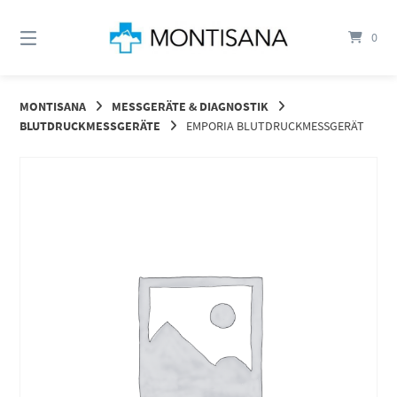
Springen
Sie
0
zum
Inhalt
MONTISANA
MESSGERÄTE & DIAGNOSTIK
BLUTDRUCKMESSGERÄTE
EMPORIA BLUTDRUCKMESSGERÄT