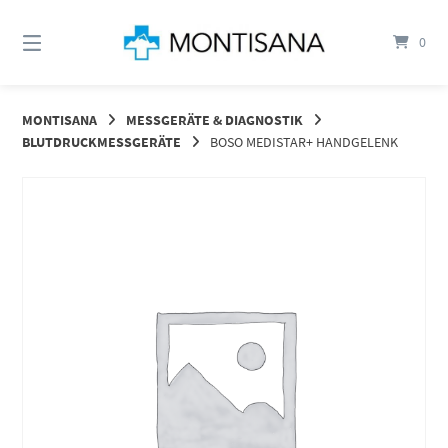
Springen
Sie
0
zum
Inhalt
MONTISANA
MESSGERÄTE & DIAGNOSTIK
BLUTDRUCKMESSGERÄTE
BOSO MEDISTAR+ HANDGELENK