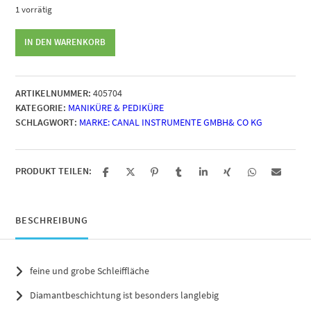
1 vorrätig
Canal
IN DEN WARENKORB
Diamant
Hornhautfeile,
15cm
ARTIKELNUMMER:
405704
Menge
KATEGORIE:
MANIKÜRE & PEDIKÜRE
SCHLAGWORT:
MARKE: CANAL INSTRUMENTE GMBH& CO KG
PRODUKT TEILEN:
BESCHREIBUNG
feine und grobe Schleiffläche
Diamantbeschichtung ist besonders langlebig