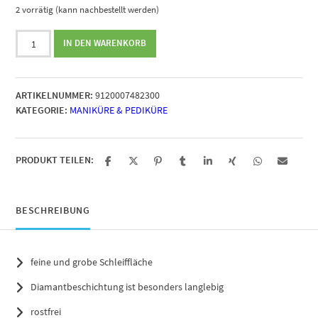
2 vorrätig (kann nachbestellt werden)
Canal
IN DEN WARENKORB
Diamant
Hornhautfeile,
15cm
ARTIKELNUMMER:
9120007482300
Menge
KATEGORIE:
MANIKÜRE & PEDIKÜRE
PRODUKT TEILEN:
BESCHREIBUNG
feine und grobe Schleiffläche
Diamantbeschichtung ist besonders langlebig
rostfrei