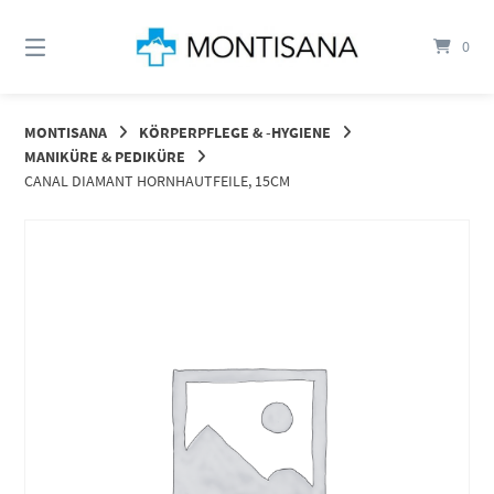
Springen
Sie
0
zum
Inhalt
MONTISANA
KÖRPERPFLEGE & -HYGIENE
MANIKÜRE & PEDIKÜRE
CANAL DIAMANT HORNHAUTFEILE, 15CM