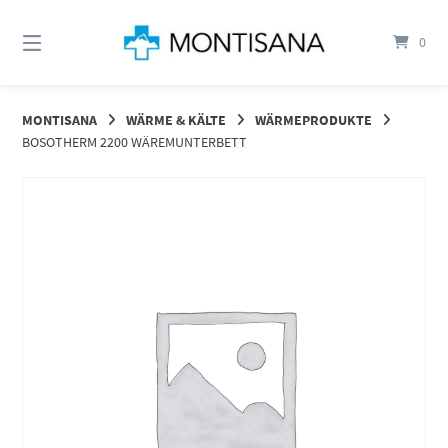
Springen
Sie
0
zum
Inhalt
MONTISANA
WÄRME & KÄLTE
WÄRMEPRODUKTE
BOSOTHERM 2200 WÄREMUNTERBETT