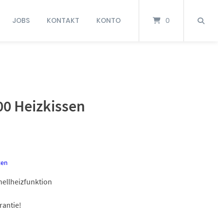
JOBS
KONTAKT
KONTO
0
0 Heizkissen
ten
nellheizfunktion
rantie!