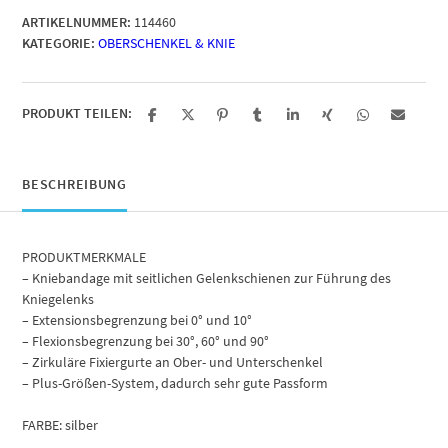
mit
ARTIKELNUMMER:
114460
einstellbarem
KATEGORIE:
OBERSCHENKEL & KNIE
Gelenk
Menge
PRODUKT TEILEN:
BESCHREIBUNG
PRODUKTMERKMALE
– Kniebandage mit seitlichen Gelenkschienen zur Führung des
Kniegelenks
– Extensionsbegrenzung bei 0° und 10°
– Flexionsbegrenzung bei 30°, 60° und 90°
– Zirkuläre Fixiergurte an Ober- und Unterschenkel
– Plus-Größen-System, dadurch sehr gute Passform
FARBE: silber