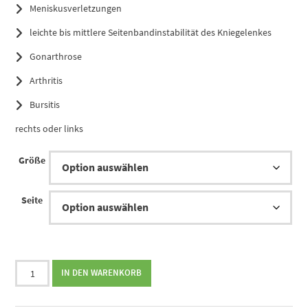
Meniskusverletzungen
leichte bis mittlere Seitenbandinstabilität des Kniegelenkes
Gonarthrose
Arthritis
Bursitis
rechts oder links
Größe
Seite
Bort
IN DEN WARENKORB
Stabilo
Kniebandage