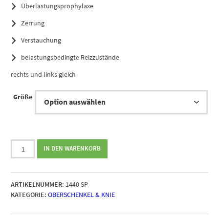
Überlastungsprophylaxe
Zerrung
Verstauchung
belastungsbedingte Reizzustände
rechts und links gleich
Größe
Bort
IN DEN WARENKORB
ActiveColor
Sport
Kniebandage
ARTIKELNUMMER:
1440 SP
Menge
KATEGORIE:
OBERSCHENKEL & KNIE