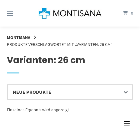
Springen
Sie
0
zum
Inhalt
MONTISANA
PRODUKTE VERSCHLAGWORTET MIT „VARIANTEN: 26 CM“
Varianten: 26 cm
Einzelnes Ergebnis wird angezeigt
Dieses Produkt weist mehrere Varianten auf. Die Optionen können auf der Produktseite gewählt werden