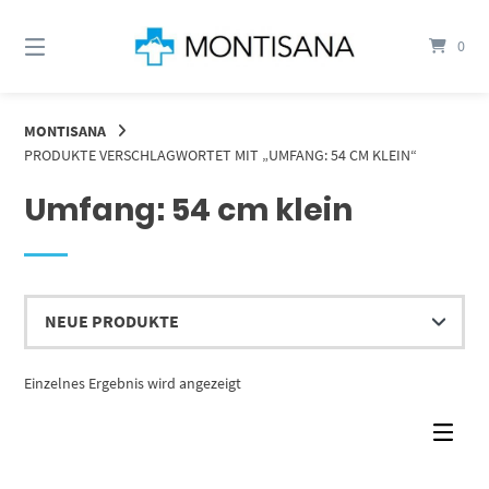
Springen
Sie
0
zum
Inhalt
MONTISANA
PRODUKTE VERSCHLAGWORTET MIT „UMFANG: 54 CM KLEIN“
Umfang: 54 cm klein
Einzelnes Ergebnis wird angezeigt
Dieses Produkt weist mehrere Varianten auf. Die Optionen können auf der Produktseite gewählt werden