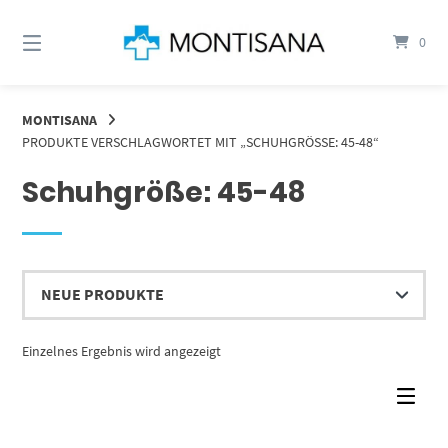
Springen
Sie
0
zum
Inhalt
MONTISANA
PRODUKTE VERSCHLAGWORTET MIT „SCHUHGRÖSSE: 45-48“
Schuhgröße: 45-48
Einzelnes Ergebnis wird angezeigt
Dieses Produkt weist mehrere Varianten auf. Die Optionen können auf der Produktseite gewählt werden