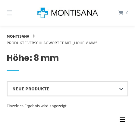
Springen
Sie
0
zum
Inhalt
MONTISANA
PRODUKTE VERSCHLAGWORTET MIT „HÖHE: 8 MM“
Höhe: 8 mm
Einzelnes Ergebnis wird angezeigt
Dieses Produkt weist mehrere Varianten auf. Die Optionen können auf der Produktseite gewählt werden