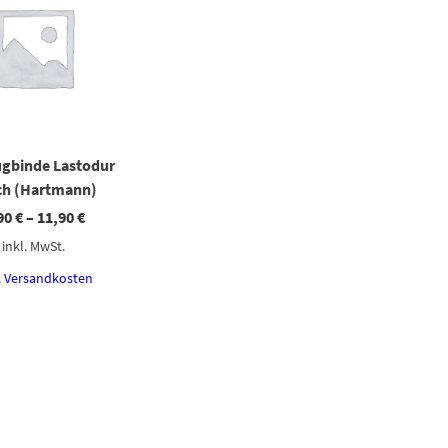
gbinde Lastodur
ch (Hartmann)
90
€
–
11,90
€
inkl. MwSt.
.
Versandkosten