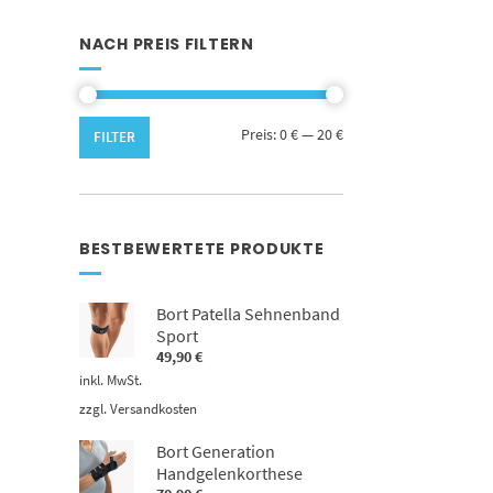
NACH PREIS FILTERN
Min.
Max.
Preis:
0 €
—
20 €
FILTER
Preis
Preis
BESTBEWERTETE PRODUKTE
Bort Patella Sehnenband
Sport
49,90
€
inkl. MwSt.
zzgl.
Versandkosten
Bort Generation
Handgelenkorthese