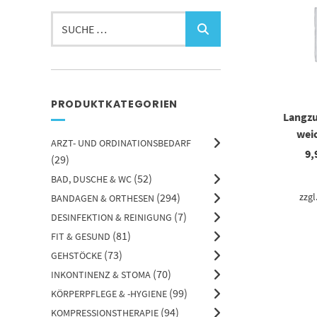
Suchen
nach:
PRODUKTKATEGORIEN
Langzu
wei
ARZT- UND ORDINATIONSBEDARF
9,
(29)
(52)
BAD, DUSCHE & WC
(294)
zzgl
BANDAGEN & ORTHESEN
(7)
DESINFEKTION & REINIGUNG
(81)
FIT & GESUND
(73)
GEHSTÖCKE
(70)
INKONTINENZ & STOMA
(99)
KÖRPERPFLEGE & -HYGIENE
(94)
KOMPRESSIONSTHERAPIE