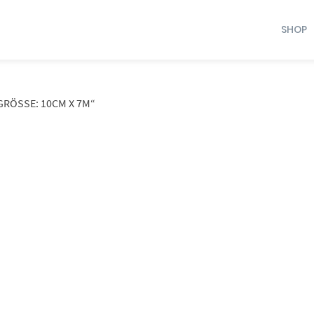
SHOP
ÖSSE: 10CM X 7M“
Dieses Produkt weist mehrere Varianten auf. Die Optionen können auf der Produktseite gewählt werden