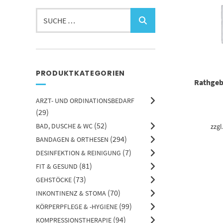
Suchen
nach:
PRODUKTKATEGORIEN
Rathgeb
ARZT- UND ORDINATIONSBEDARF
(29)
(52)
BAD, DUSCHE & WC
zzgl
(294)
BANDAGEN & ORTHESEN
(7)
DESINFEKTION & REINIGUNG
(81)
FIT & GESUND
(73)
GEHSTÖCKE
(70)
INKONTINENZ & STOMA
(99)
KÖRPERPFLEGE & -HYGIENE
(94)
KOMPRESSIONSTHERAPIE