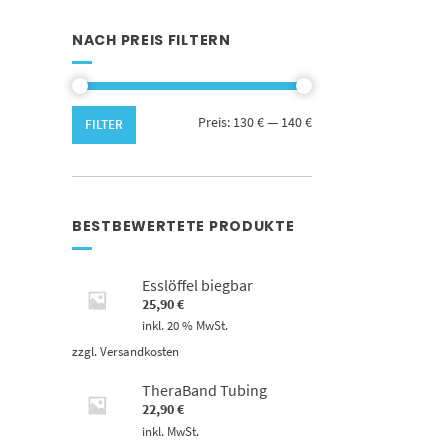
NACH PREIS FILTERN
Min.
Max.
Preis:
130 €
—
140 €
FILTER
Preis
Preis
BESTBEWERTETE PRODUKTE
Esslöffel biegbar
25,90
€
inkl. 20 % MwSt.
zzgl.
Versandkosten
TheraBand Tubing
22,90
€
inkl. MwSt.