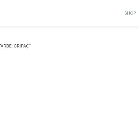
SHOP
ARBE: GRIPAC“
Dieses Produkt weist mehrere Varianten auf. Die Optionen können auf der Produktseite gewählt werden