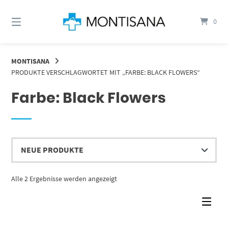
Springen
Sie
0
zum
Inhalt
MONTISANA
PRODUKTE VERSCHLAGWORTET MIT „FARBE: BLACK FLOWERS“
Farbe: Black Flowers
Nach
Alle 2 Ergebnisse werden angezeigt
Aktualität
sortiert