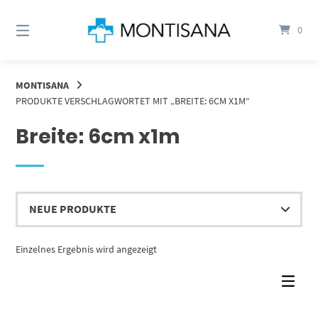
Springen
Sie
0
zum
Inhalt
MONTISANA
PRODUKTE VERSCHLAGWORTET MIT „BREITE: 6CM X1M“
Breite: 6cm x1m
Einzelnes Ergebnis wird angezeigt
Dieses Produkt weist mehrere Varianten auf. Die Optionen können auf der Produktseite gewählt werden