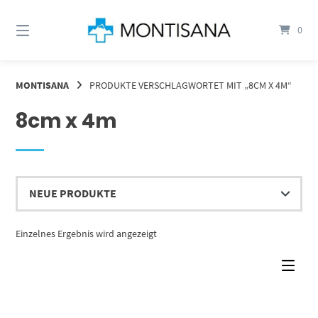
Springen
Sie
0
zum
Inhalt
MONTISANA
PRODUKTE VERSCHLAGWORTET MIT „8CM X 4M“
8cm x 4m
Einzelnes Ergebnis wird angezeigt