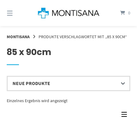
Springen
Sie
0
zum
Inhalt
MONTISANA
PRODUKTE VERSCHLAGWORTET MIT „85 X 90CM“
85 x 90cm
Einzelnes Ergebnis wird angezeigt
Dieses Produkt weist mehrere Varianten auf. Die Optionen können auf der Produktseite gewählt werden