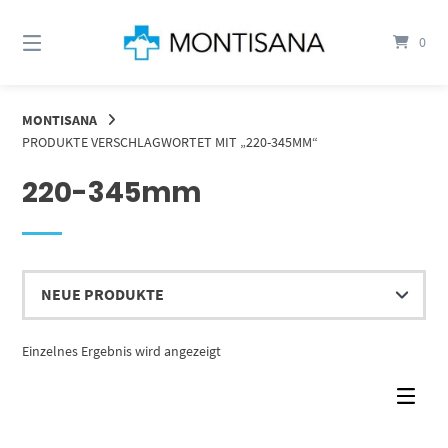
Springen
Sie
0
zum
Inhalt
MONTISANA
PRODUKTE VERSCHLAGWORTET MIT „220-345MM“
220-345mm
Einzelnes Ergebnis wird angezeigt
Dieses Produkt weist mehrere Varianten auf. Die Optionen können auf der Produktseite gewählt werden