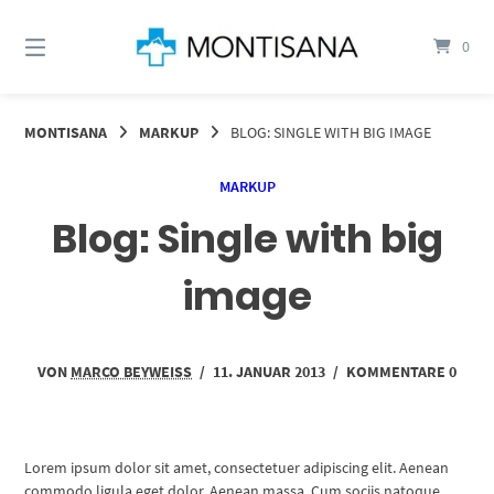
Springen
Sie
0
zum
Inhalt
MONTISANA
MARKUP
BLOG: SINGLE WITH BIG IMAGE
MARKUP
Blog: Single with big
image
VON
MARCO BEYWEISS
/
11. JANUAR 2013
/
KOMMENTARE 0
Lorem ipsum dolor sit amet, consectetuer adipiscing elit. Aenean
commodo ligula eget dolor. Aenean massa. Cum sociis natoque