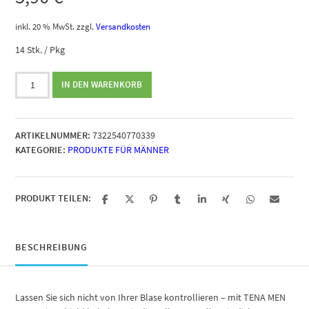
inkl. 20 % MwSt.
zzgl.
Versandkosten
14 Stk. / Pkg
Tena
IN DEN WARENKORB
Men
Protective
Shield
ARTIKELNUMMER:
7322540770339
Menge
KATEGORIE:
PRODUKTE FÜR MÄNNER
PRODUKT TEILEN:
BESCHREIBUNG
Lassen Sie sich nicht von Ihrer Blase kontrollieren – mit TENA MEN