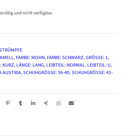
vorrätig und nicht verfügbar.
STRÜMPFE
RAMELL
,
FARBE: MOHN
,
FARBE: SCHWARZ
,
GRÖSSE: 1
,
: KURZ
,
LÄNGE: LANG
,
LEIBTEIL: NORMAL
,
LEIBTEIL: U
,
A AUSTRIA
,
SCHUHGRÖSSE: 36-40
,
SCHUHGRÖSSE: 41-4