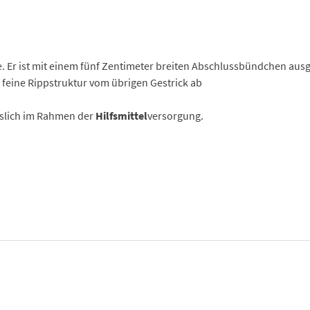
Er ist mit einem fünf Zentimeter breiten Abschlussbündchen ausges
 feine Rippstruktur vom übrigen Gestrick ab
sslich im Rahmen der
Hilfsmittel
versorgung.