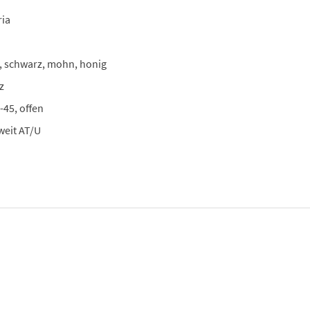
ria
, schwarz, mohn, honig
z
-45, offen
weit AT/U