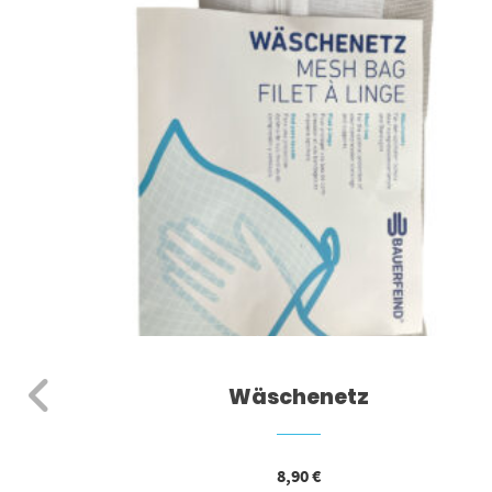
Wäschenetz
umpf
8,90
€