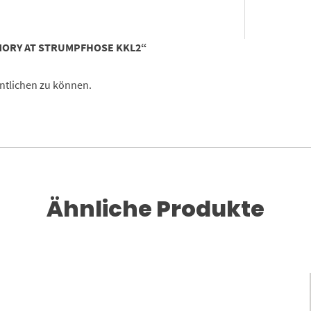
EMORY AT STRUMPFHOSE KKL2“
ntlichen zu können.
Ähnliche Produkte
Dieses Produkt weist mehrere Varianten auf. Die Optionen können auf der Produktseite gewählt werden