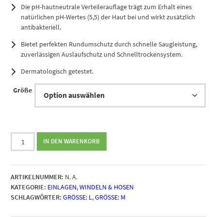
Die pH-hautneutrale Verteilerauflage trägt zum Erhalt eines
natürlichen pH-Wertes (5,5) der Haut bei und wirkt zusätzlich
antibakteriell.
Bietet perfekten Rundumschutz durch schnelle Saugleistung,
zuverlässigen Auslaufschutz und Schnelltrockensystem.
Dermatologisch getestet.
Größe
MoliCare
IN DEN WARENKORB
Premium
Lady
Pants
ARTIKELNUMMER:
N. A.
Menge
KATEGORIE:
EINLAGEN, WINDELN & HOSEN
SCHLAGWÖRTER:
GRÖSSE: L
,
GRÖSSE: M