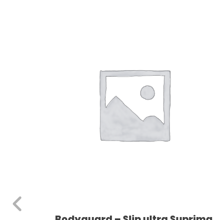
er
Bodyguard – Slip ultra Suprima