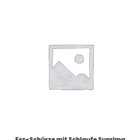
Dieses Produkt weist mehrere Varianten auf. Die Optionen können auf der Produktseite gewählt werden
Ess-Schürze mit Schlaufe Suprima