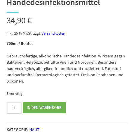
Händedesinfektionsmittel
34,90
€
inkl. 20 % MwSt.
zzgl.
Versandkosten
700ml / Beutel
Gebrauchsfertige, alkoholische Händedesinfektion. Wirksam gegen
Bakterien, Hefepilze, behüllte Viren und Noroviren. Besonders
hautverträglich, allergiker- freundlich und rückfettend. Farbstoff-
und parfumfrei. Dermatologisch getestet. Frei von Parabenen und
Silikonen.
5 vorrätig
Hagleitner
IN DEN WARENKORB
septLiquid
Sensitive
Händedesinfektionsmittel
KATEGORIE:
HAUT
Menge