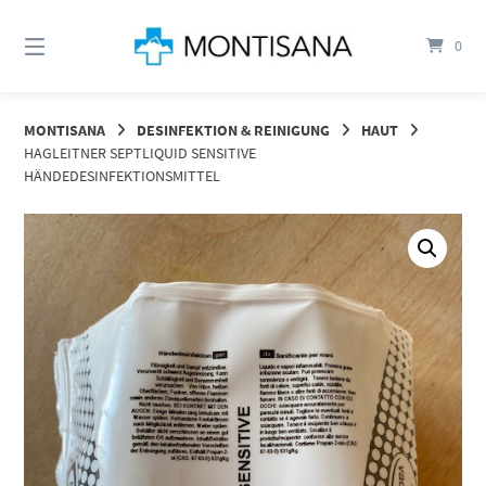
Springen
Sie
0
zum
Inhalt
MONTISANA
DESINFEKTION & REINIGUNG
HAUT
HAGLEITNER SEPTLIQUID SENSITIVE
HÄNDEDESINFEKTIONSMITTEL