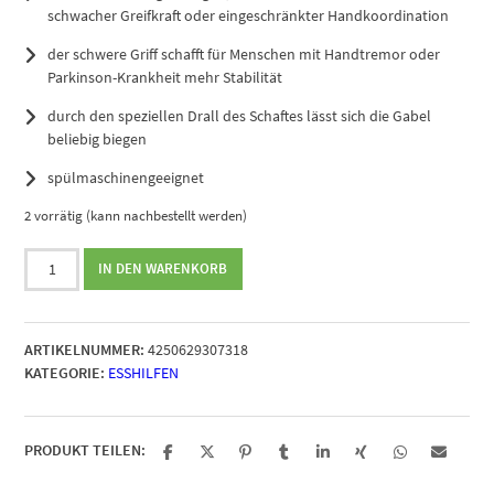
schwacher Greifkraft oder eingeschränkter Handkoordination
der schwere Griff schafft für Menschen mit Handtremor oder
Parkinson-Krankheit mehr Stabilität
durch den speziellen Drall des Schaftes lässt sich die Gabel
beliebig biegen
spülmaschinengeeignet
2 vorrätig (kann nachbestellt werden)
Gabel
IN DEN WARENKORB
biegbar
Menge
ARTIKELNUMMER:
4250629307318
KATEGORIE:
ESSHILFEN
PRODUKT TEILEN: