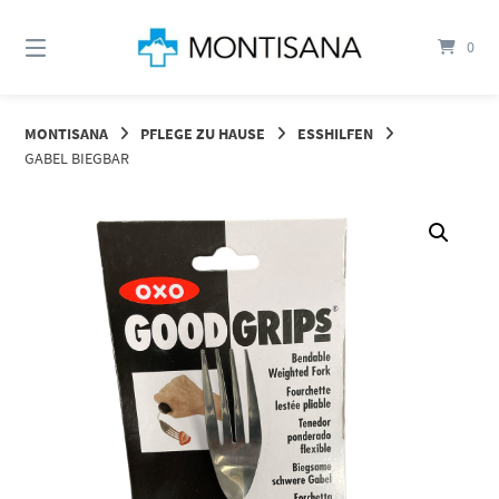
Springen
Sie
0
zum
Inhalt
MONTISANA
PFLEGE ZU HAUSE
ESSHILFEN
GABEL BIEGBAR