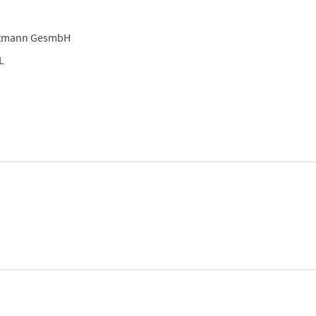
rtmann GesmbH
L