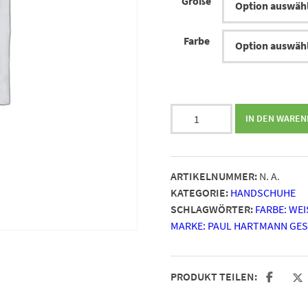
Größe
Farbe
Einmalhandschuhe
IN DEN WARE
Peha-
soft
Nitril
ARTIKELNUMMER:
N. A.
Menge
KATEGORIE:
HANDSCHUHE
SCHLAGWÖRTER:
FARBE: WEIS
MARKE: PAUL HARTMANN GE
PRODUKT TEILEN: