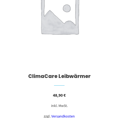
ClimaCare Leibwärmer
48,90
€
inkl. MwSt.
zzgl.
Versandkosten