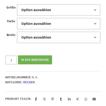
Größe
Farbe
Breite
dynamics
IN DEN WARENKORB
LWS
Bandage
flex
ARTIKELNUMMER:
N. A.
Menge
KATEGORIE:
RÜCKEN
PRODUKT TEILEN: