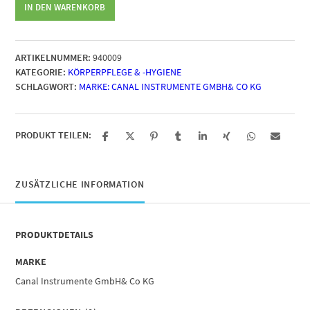
Canal
IN DEN WARENKORB
Bürsten
und
Kammreiniger
ARTIKELNUMMER:
940009
Menge
KATEGORIE:
KÖRPERPFLEGE & -HYGIENE
SCHLAGWORT:
MARKE: CANAL INSTRUMENTE GMBH& CO KG
PRODUKT TEILEN:
ZUSÄTZLICHE INFORMATION
PRODUKTDETAILS
MARKE
Canal Instrumente GmbH& Co KG