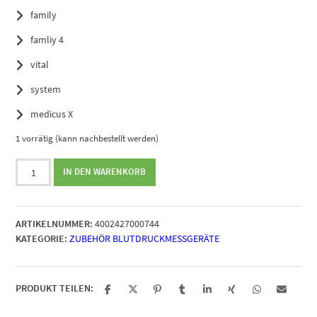
family
famliy 4
vital
system
medicus X
1 vorrätig (kann nachbestellt werden)
Boso
IN DEN WARENKORB
XL-
Manschette
für
ARTIKELNUMMER:
4002427000744
Erwachsene
KATEGORIE:
ZUBEHÖR BLUTDRUCKMESSGERÄTE
Menge
PRODUKT TEILEN: