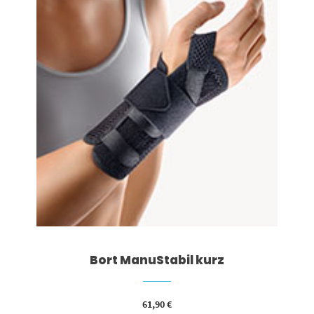
Bort ManuStabil kurz
61,90
€