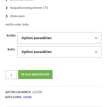
Karpaltunnelsyndrom CTS
Distorsion
rechts oder links
Größe
Seite
Bort
IN DEN WARENKORB
Soft
Volare
CTS
ARTIKELNUMMER:
112750
Schiene
KATEGORIE:
HAND
Menge