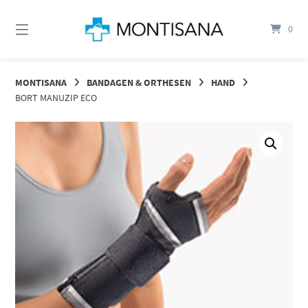
Springen
Sie
0
zum
Inhalt
MONTISANA
BANDAGEN & ORTHESEN
HAND
BORT MANUZIP ECO