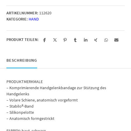
Eco
Menge
ARTIKELNUMMER:
112620
KATEGORIE:
HAND
PRODUKT TEILEN:
BESCHREIBUNG
PRODUKTMERKMALE
– Komprimierende Handgelenkbandage zur Stützung des
Handgelenks
– Volare Schiene, anatomisch vorgeformt
– Stabilo®-Band
– Silikonpelotte
– Anatomisch formgestrickt
FARBEN: haut, schwarz